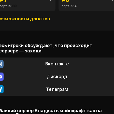
#7
#8
порт 19139
порт 19140
озможности донатов
есь игроки обсуждают, что происходит
 сервере — заходи
Вконтакте
Дискорд
Телеграм
бавляй сервер Владуса в майнкрафт как на