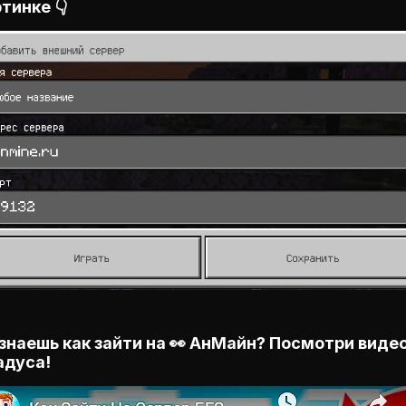
тинке 👇
знаешь как зайти на 👀 АнМайн? Посмотри видео
адуса!