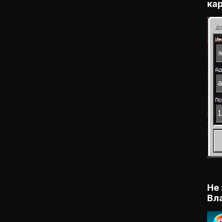
кар
Не 
Вл