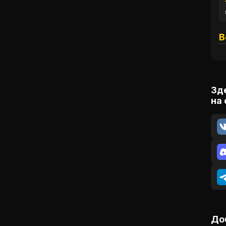
В
Зд
на
До